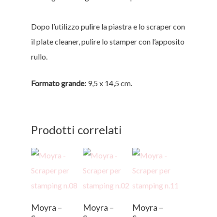
Dopo l’utilizzo pulire la piastra e lo scraper con
il plate cleaner, pulire lo stamper con l’apposito
rullo.
Formato grande:
9,5 x 14,5 cm.
Prodotti correlati
Aggiungi Al
Aggiungi Al
Aggiungi Al
Moyra –
Moyra –
Moyra –
Carrello
Carrello
Carrello